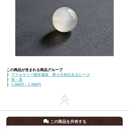
この商品が含まれる商品グループ
├
アクセサリー製作素材 希少天然石丸玉ビーズ
├
茶・黒
├
1,000円～2,999円
この商品を共有する