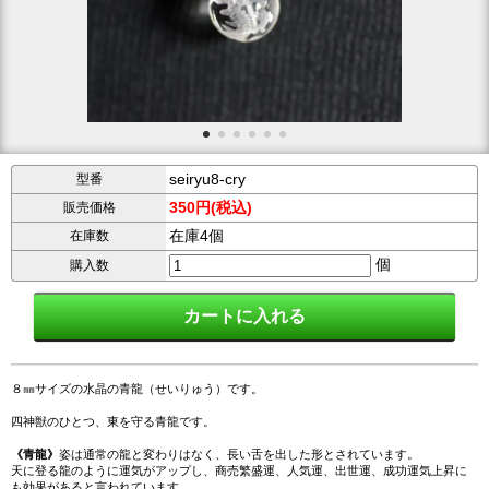
seiryu8-cry
型番
350円(税込)
販売価格
在庫4個
在庫数
個
購入数
８㎜サイズの水晶の青龍（せいりゅう）です。
四神獣のひとつ、東を守る青龍です。
《青龍》
姿は通常の龍と変わりはなく、長い舌を出した形とされています。
天に登る龍のように運気がアップし、商売繁盛運、人気運、出世運、成功運気上昇に
も効果があると言われています。