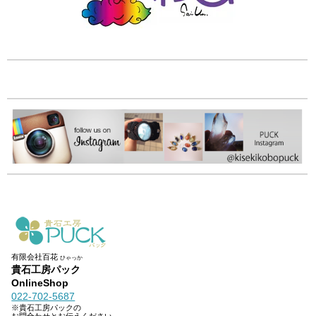
有限会社百花
ひゃっか
貴石工房パック
OnlineShop
022-702-5687
※貴石工房パックの