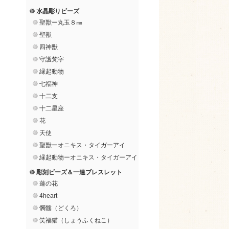
水晶彫りビーズ
聖獣ー丸玉８㎜
聖獣
四神獣
守護梵字
縁起動物
七福神
十二支
十二星座
花
天使
聖獣ーオニキス・タイガーアイ
縁起動物ーオニキス・タイガーアイ
彫刻ビーズ＆一連ブレスレット
蓮の花
4heart
髑髏（どくろ）
笑福猫（しょうふくねこ）