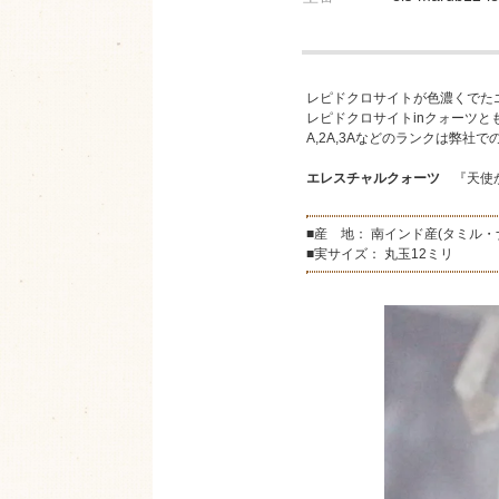
レピドクロサイトが色濃くでた
レピドクロサイトinクォーツと
A,2A,3Aなどのランクは弊社
エレスチャルクォーツ
『天使か
■産 地： 南インド産(タミル
■実サイズ： 丸玉12ミリ