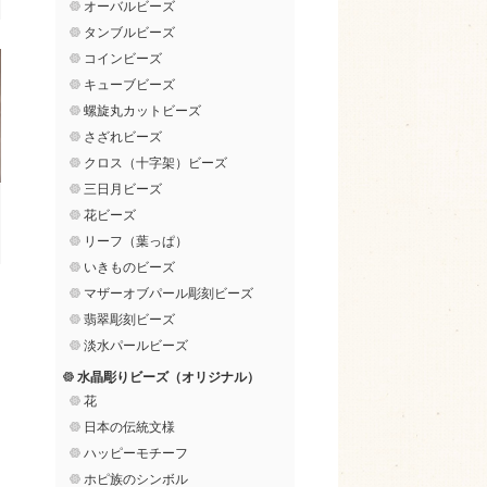
オーバルビーズ
タンブルビーズ
コインビーズ
キューブビーズ
螺旋丸カットビーズ
さざれビーズ
クロス（十字架）ビーズ
三日月ビーズ
花ビーズ
リーフ（葉っぱ）
いきものビーズ
マザーオブパール彫刻ビーズ
翡翠彫刻ビーズ
淡水パールビーズ
水晶彫りビーズ（オリジナル）
花
日本の伝統文様
ハッピーモチーフ
ホピ族のシンボル