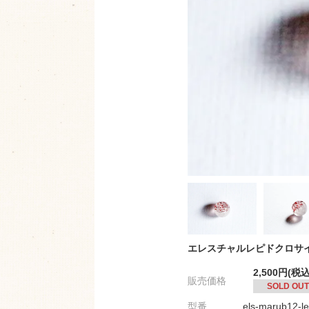
エレスチャルレピドクロサイ
2,500円(税込
販売価格
SOLD OUT
型番
els-marub12-l