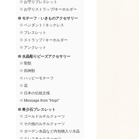
お守りブレスレット
お守りストラップ/キーホルダー
モチーフ・いきものアクセサリー
ペンダント / ネックレス
ブレスレット
ストラップ / キーホルダー
アンクレット
水晶彫りビーズアクセサリー
聖獣
四神獣
ハッピーモチーフ
花
日本の伝統文様
Message from "Hopi"
希少石ブレスレット
ゴールドルチルクォーツ
その他のルチルクォーツ
ガーデン水晶など内包物入り水晶
エレスチャルクォーツ