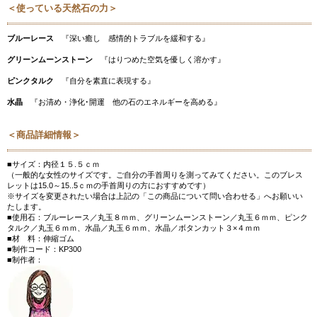
＜使っている天然石の力＞
ブルーレース
『深い癒し 感情的トラブルを緩和する』
グリーンムーンストーン
『はりつめた空気を優しく溶かす』
ピンクタルク
『自分を素直に表現する』
水晶
『お清め・浄化･開運 他の石のエネルギーを高める』
＜商品詳細情報＞
■サイズ：内径１５.５ｃｍ
（一般的な女性のサイズです。ご自分の手首周りを測ってみてください。このブレス
レットは15.0～15..5ｃｍの手首周りの方におすすめです）
※サイズを変更されたい場合は上記の「この商品について問い合わせる」へお願いい
たします。
■使用石：ブルーレース／丸玉８ｍｍ、グリーンムーンストーン／丸玉６ｍｍ、ピンク
タルク／丸玉６ｍｍ、水晶／丸玉６ｍｍ、水晶／ボタンカット３×４ｍｍ
■材 料：伸縮ゴム
■制作コード：KP300
■制作者：