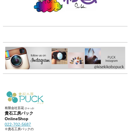
有限会社百花
ひゃっか
貴石工房パック
OnlineShop
022-702-5687
※貴石工房パックの