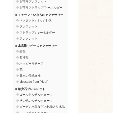
お守りブレスレット
お守りストラップ/キーホルダー
モチーフ・いきものアクセサリー
ペンダント / ネックレス
ブレスレット
ストラップ / キーホルダー
アンクレット
水晶彫りビーズアクセサリー
聖獣
四神獣
ハッピーモチーフ
花
日本の伝統文様
Message from "Hopi"
希少石ブレスレット
ゴールドルチルクォーツ
その他のルチルクォーツ
ガーデン水晶など内包物入り水晶
エレスチャルクォーツ