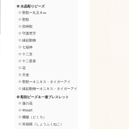
水晶彫りビーズ
聖獣ー丸玉８㎜
聖獣
四神獣
守護梵字
縁起動物
七福神
十二支
十二星座
花
天使
聖獣ーオニキス・タイガーアイ
縁起動物ーオニキス・タイガーアイ
彫刻ビーズ＆一連ブレスレット
蓮の花
4heart
髑髏（どくろ）
笑福猫（しょうふくねこ）