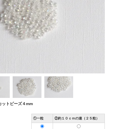
カットビーズ４mm
①一粒
②約１０ｃｍの連（２５粒）