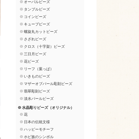
オーバルビーズ
タンブルビーズ
コインビーズ
キューブビーズ
螺旋丸カットビーズ
さざれビーズ
クロス（十字架）ビーズ
三日月ビーズ
花ビーズ
リーフ（葉っぱ）
いきものビーズ
マザーオブパール彫刻ビーズ
翡翠彫刻ビーズ
淡水パールビーズ
水晶彫りビーズ（オリジナル）
花
日本の伝統文様
ハッピーモチーフ
ホピ族のシンボル