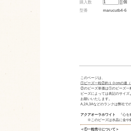
個
購入数
型番
marucutb4-6
このページは、
①ビーズ一粒②約１０cmの連
②のビーズ単価は①のビーズ一
ビーズによっては表記のサイズよ
お願いいたします。
A,2A,3Aなどのランクは弊社
アクアオーラホワイト
『心を癒
※このビーズは水晶に金や銀
＜①一粒売りについて＞