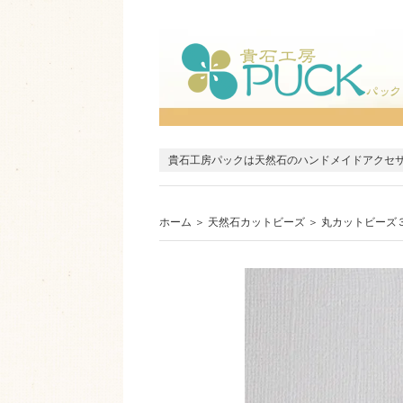
貴石工房パックは天然石のハンドメイドアクセ
ホーム
＞
天然石カットビーズ
＞
丸カットビーズ