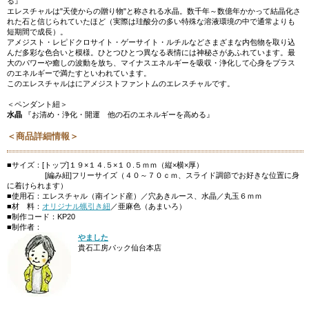
る』
エレスチャルは"天使からの贈り物"と称される水晶。数千年～数億年かかって結晶化さ
れた石と信じられていたほど（実際は珪酸分の多い特殊な溶液環境の中で通常よりも
短期間で成長）。
アメジスト・レピドクロサイト・ゲーサイト・ルチルなどさまざまな内包物を取り込
んだ多彩な色合いと模様。ひとつひとつ異なる表情には神秘さがあふれています。最
大のパワーや癒しの波動を放ち、マイナスエネルギーを吸収・浄化して心身をプラス
のエネルギーで満たすといわれています。
このエレスチャルはにアメジストファントムのエレスチャルです。
＜ペンダント紐＞
水晶
『お清め・浄化・開運 他の石のエネルギーを高める』
＜商品詳細情報＞
■サイズ：[トップ]１９×１４.５×１０.５ｍｍ（縦×横×厚）
[編み紐]フリーサイズ（４０～７０ｃｍ、スライド調節でお好きな位置に身
に着けられます）
■使用石：エレスチャル（南インド産）／穴あきルース、水晶／丸玉６ｍｍ
■材 料：
オリジナル蝋引き紐
／亜麻色（あまいろ）
■制作コード：KP20
■制作者：
やました
貴石工房パック仙台本店