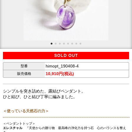
SOLD OUT
himopt_190408-4
型番
10,910円(税込)
販売価格
シンプルを突き詰めた、露結びペンダント。
ひと結び、ひと結び丁寧に編みました。
＜使っている天然石の力＞
＜ペンダントトップ＞
エレスチャル
『天使からの贈り物 最高峰の浄化力を持つ石 心のバランスを整え