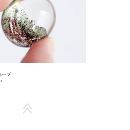
ループ
ス