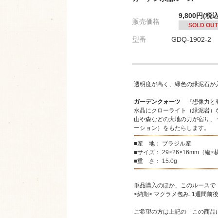
9,800円(税込
販売価格
SOLD OUT
型番
GDQ-1902-2
透明度が高く、緑色の緑泥石が
ガーデンクォーツ
『想像力と
水晶にクローライト（緑泥岩）
山や森などの大地の力が宿り、
ーション）をもたらします。
■産 地： ブラジル産
■サイズ： 29×26×16mm（縦×
■重 さ： 15.0g
単品購入のほか、このルースで
<納期> マクラメ包み: 1週間前
ご希望の方は上記の「この商品