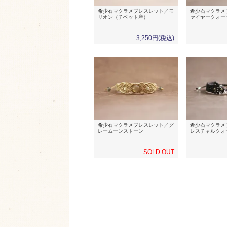
希少石マクラメブレスレット／モ
希少石マクラメ
リオン（チベット産）
ァイヤークォー
3,250円(税込)
希少石マクラメブレスレット／グ
希少石マクラメ
レームーンストーン
レスチャルクォ
SOLD OUT