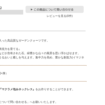
)
レビューを見る(0件)
入った高品質なガーデンクォーツです。
表現力を育てる』
などが含有された石。緑豊かな山々の風景を思い浮かばせます。
うるおいと癒しを与えます。集中力を高め、豊かな創造力(イマジネ
横×厚）
『マクラメ包みネックレス』
をお作りすることができます。
後
について問い合わせる」へお願いいたします。