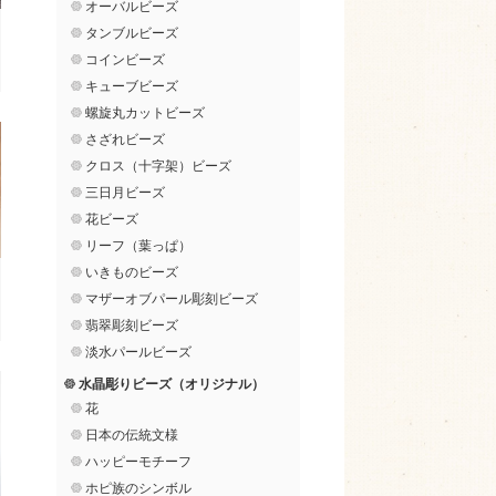
オーバルビーズ
タンブルビーズ
コインビーズ
キューブビーズ
螺旋丸カットビーズ
さざれビーズ
クロス（十字架）ビーズ
三日月ビーズ
花ビーズ
リーフ（葉っぱ）
いきものビーズ
マザーオブパール彫刻ビーズ
翡翠彫刻ビーズ
淡水パールビーズ
水晶彫りビーズ（オリジナル）
花
日本の伝統文様
ハッピーモチーフ
ホピ族のシンボル