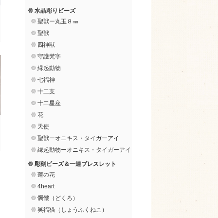
水晶彫りビーズ
聖獣ー丸玉８㎜
聖獣
四神獣
守護梵字
縁起動物
七福神
十二支
十二星座
花
天使
聖獣ーオニキス・タイガーアイ
縁起動物ーオニキス・タイガーアイ
彫刻ビーズ＆一連ブレスレット
蓮の花
4heart
髑髏（どくろ）
笑福猫（しょうふくねこ）