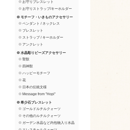
お守りブレスレット
お守りストラップ/キーホルダー
モチーフ・いきものアクセサリー
ペンダント / ネックレス
ブレスレット
ストラップ / キーホルダー
アンクレット
水晶彫りビーズアクセサリー
聖獣
四神獣
ハッピーモチーフ
花
日本の伝統文様
Message from "Hopi"
希少石ブレスレット
ゴールドルチルクォーツ
その他のルチルクォーツ
ガーデン水晶など内包物入り水晶
エレスチャルクォーツ