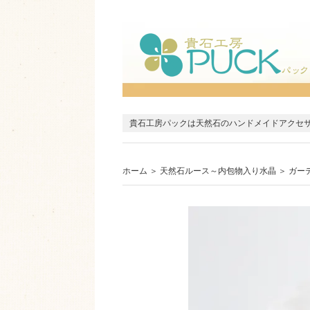
貴石工房パックは天然石のハンドメイドアクセ
ホーム
＞
天然石ルース～内包物入り水晶
＞
ガー