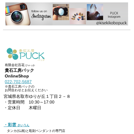
有限会社百花
ひゃっか
貴石工房パック
OnlineShop
022-702-5687
※貴石工房パックの
お問合わせとお伝えください
宮城県名取市ゆりが丘１丁目２－８
・営業時間 10:30～17:00
・定休日 木曜日
・彩雲
さいうん
タンカ(仏画)と彫刻ペンダントの専門店