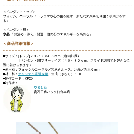
＜ペンダントトップ＞
フォッシルコーラル
『トラウマや心の傷を癒す 新たな未来を切り開く手助けをす
る』
＜ペンダント紐＞
水晶
『お清め・浄化・開運 他の石のエネルギーを高める』
＜商品詳細情報＞
■サイズ：[トップ]２８×１３×４.５ｍｍ（縦×横×厚）
[ペンダント紐]フリーサイズ（４０～７０ｃｍ、スライド調節でお好きな位
置に着けられます）
■使用石：フォッシルコーラル／穴あきルース、水晶／丸玉６ｍｍ
■材 料：
オリジナル蝋引き紐
／生成（きなり）１.０
■制作コード：KP20
■制作者：
やました
貴石工房パック仙台本店