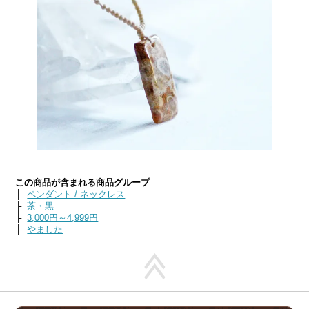
この商品が含まれる商品グループ
├
ペンダント / ネックレス
├
茶・黒
├
3,000円～4,999円
├
やました