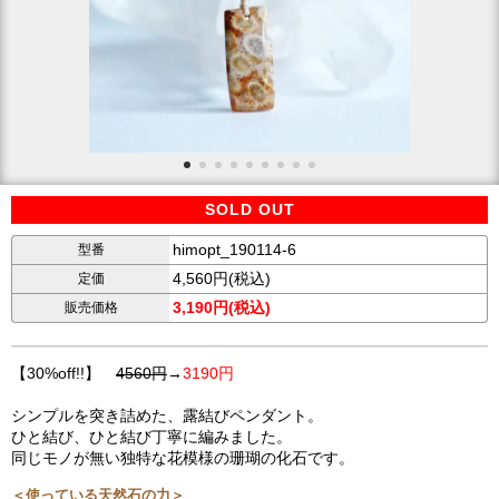
SOLD OUT
himopt_190114-6
型番
4,560円(税込)
定価
3,190円(税込)
販売価格
【30%off!!】
4560円
→
3190円
シンプルを突き詰めた、露結びペンダント。
ひと結び、ひと結び丁寧に編みました。
同じモノが無い独特な花模様の珊瑚の化石です。
＜使っている天然石の力＞