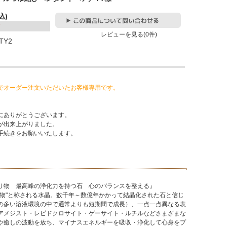
込)
レビューを見る(0件)
-TY2
でオーダー注文いただいたお客様専用です。
にありがとうございます。
が出来上がりました。
手続きをお願いいたします。
物 最高峰の浄化力を持つ石 心のバランスを整える』
り物"と称される水晶。数千年～数億年かかって結晶化された石と信じ
の多い溶液環境の中で通常よりも短期間で成長）、一点一点異なる表
アメジスト・レピドクロサイト・ゲーサイト・ルチルなどさまざまな
や癒しの波動を放ち、マイナスエネルギーを吸収・浄化して心身をプ