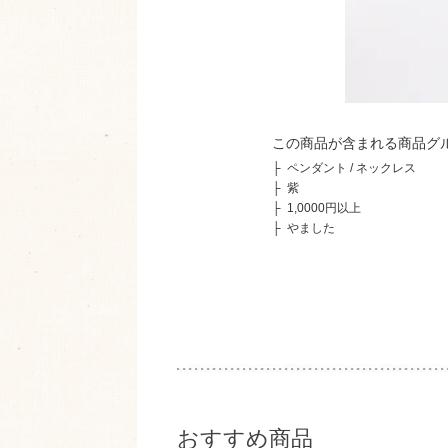
この商品が含まれる商品グ
├
ペンダント / ネックレス
├
紫
├
1,0000円以上
├
やました
おすすめ商品