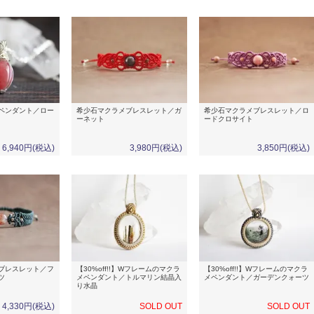
ペンダント／ロー
希少石マクラメブレスレット／ガ
希少石マクラメブレスレット／ロ
ーネット
ードクロサイト
6,940円(税込)
3,980円(税込)
3,850円(税込)
ブレスレット／フ
【30%off!!】Wフレームのマクラ
【30%off!!】Wフレームのマクラ
ツ
メペンダント／トルマリン結晶入
メペンダント／ガーデンクォーツ
り水晶
4,330円(税込)
SOLD OUT
SOLD OUT