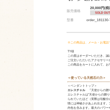
20,000円(税
販売価格
SOLD OUT
型番
order_181130
※この商品は、メール・お電話
TY様
この度はオーダーいただき、誠
ご注文いただいたアクセサリー
この商品をカートに入れて、お
＜使っている天然石の力＞
＜ペンダントトップ＞
エレスチャル
『天使からの贈り
エレスチャルは"天使からの贈
られていたほど（実際は珪酸分
情には神秘さがあふれ出ます。
内包を含みます。最大のパワー