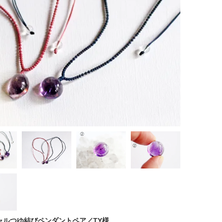
ャルつゆ結びペンダントペア／TY様