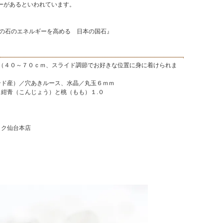
ーがあるといわれています。
の石のエネルギーを高める 日本の国石』
ズ（４０～７０ｃｍ、スライド調節でお好きな位置に身に着けられま
ンド産）／穴あきルース、水晶／丸玉６ｍｍ
／紺青（こんじょう）と桃（もも）１.０
ック仙台本店