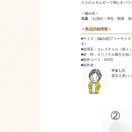
ラスのエネルギーで満たすパワ
＜編み紐＞
水晶
『お清め・浄化・開運 他
＜商品詳細情報＞
■サイズ：[編み紐]フリーサイ
す）
■使用石：エレスチャル（南イ
■材 料：
オリジナル蝋引き紐
■制作コード：KP20
■制作者：
やました
貴石工房パ