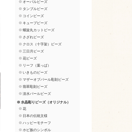
オーバルビーズ
タンブルビーズ
コインビーズ
キューブビーズ
螺旋丸カットビーズ
さざれビーズ
クロス（十字架）ビーズ
三日月ビーズ
花ビーズ
リーフ（葉っぱ）
いきものビーズ
マザーオブパール彫刻ビーズ
翡翠彫刻ビーズ
淡水パールビーズ
水晶彫りビーズ（オリジナル）
花
日本の伝統文様
ハッピーモチーフ
ホピ族のシンボル