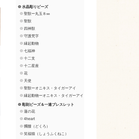
水晶彫りビーズ
聖獣ー丸玉８㎜
聖獣
四神獣
守護梵字
縁起動物
七福神
十二支
十二星座
花
天使
聖獣ーオニキス・タイガーアイ
縁起動物ーオニキス・タイガーアイ
彫刻ビーズ＆一連ブレスレット
蓮の花
4heart
髑髏（どくろ）
笑福猫（しょうふくねこ）