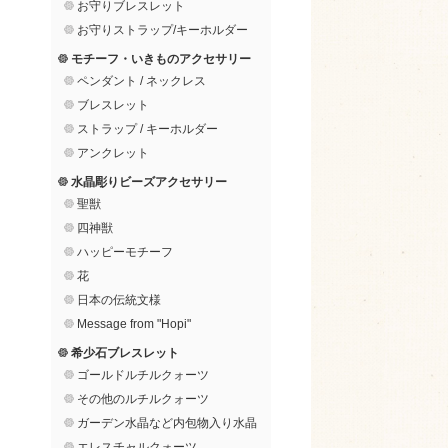
お守りブレスレット
お守りストラップ/キーホルダー
モチーフ・いきものアクセサリー
ペンダント / ネックレス
ブレスレット
ストラップ / キーホルダー
アンクレット
水晶彫りビーズアクセサリー
聖獣
四神獣
ハッピーモチーフ
花
日本の伝統文様
Message from "Hopi"
希少石ブレスレット
ゴールドルチルクォーツ
その他のルチルクォーツ
ガーデン水晶など内包物入り水晶
エレスチャルクォーツ