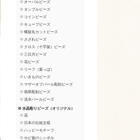
オーバルビーズ
タンブルビーズ
コインビーズ
キューブビーズ
螺旋丸カットビーズ
さざれビーズ
クロス（十字架）ビーズ
三日月ビーズ
花ビーズ
リーフ（葉っぱ）
いきものビーズ
マザーオブパール彫刻ビーズ
翡翠彫刻ビーズ
淡水パールビーズ
水晶彫りビーズ（オリジナル）
花
日本の伝統文様
ハッピーモチーフ
ホピ族のシンボル