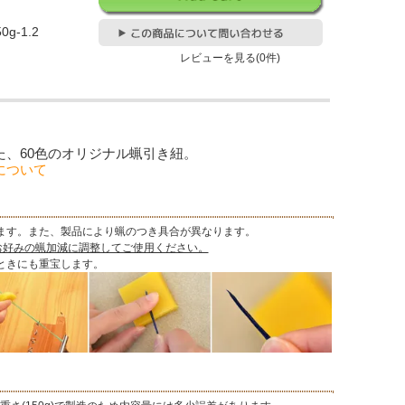
0g-1.2
レビューを見る(0件)
た、60色のオリジナル蝋引き紐。
について
ます。また、製品により蝋のつき具合が異なります。
お好みの蝋加減に調整してご使用ください。
ときにも重宝します。