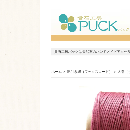
貴石工房パックは天然石のハンドメイドアクセ
ホーム
＞
蝋引き紐（ワックスコード）
＞
大巻（サ