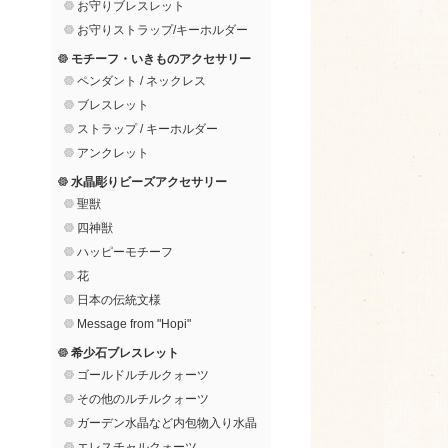
お守りブレスレット
お守りストラップ/キーホルダー
モチーフ・いきものアクセサリー
ペンダント / ネックレス
ブレスレット
ストラップ / キーホルダー
アンクレット
水晶彫りビーズアクセサリー
聖獣
四神獣
ハッピーモチーフ
花
日本の伝統文様
Message from "Hopi"
希少石ブレスレット
ゴールドルチルクォーツ
その他のルチルクォーツ
ガーデン水晶など内包物入り水晶
エレスチャルクォーツ