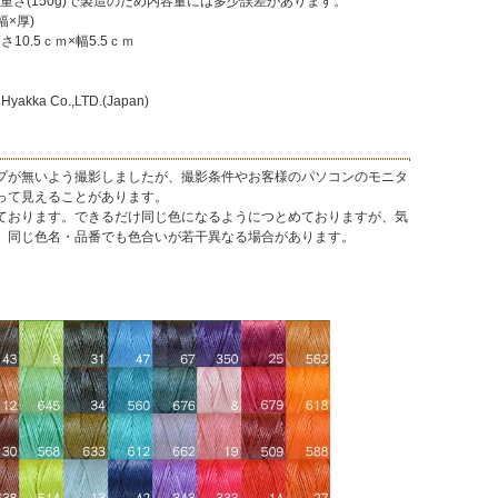
ｍ ※重さ(150g)で製造のため内容量には多少誤差があります。
(幅×厚)
10.5ｃｍ×幅5.5ｃｍ
a Co.,LTD.(Japan)
プが無いよう撮影しましたが、撮影条件やお客様のパソコンのモニタ
って見えることがあります。
ております。できるだけ同じ色になるようにつとめておりますが、気
、同じ色名・品番でも色合いが若干異なる場合があります。