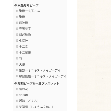
水晶彫りビーズ
聖獣ー丸玉８㎜
聖獣
四神獣
守護梵字
縁起動物
七福神
十二支
十二星座
花
天使
聖獣ーオニキス・タイガーアイ
縁起動物ーオニキス・タイガーアイ
彫刻ビーズ＆一連ブレスレット
蓮の花
4heart
髑髏（どくろ）
笑福猫（しょうふくねこ）