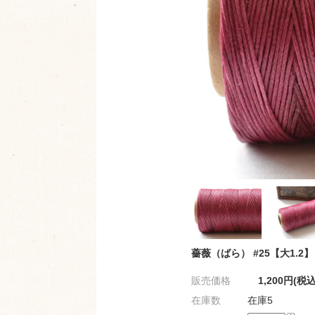
薔薇（ばら） #25【大1.2】
販売価格
1,200円(税込
在庫数
在庫5