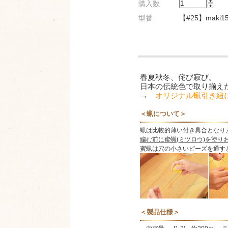
購入数
型番
【#25】maki15
春夏秋冬、侘び寂び。
日本の伝統色で取り揃え
→
オリジナル蝋引き紐
＜蝋について＞
蝋は比較的薄い付き具合となり
編む前に
蜜蝋(ミツロウ)
を塗り
蜜蝋は穴の小さいビーズを通す
＜製品仕様＞