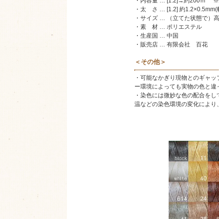
・内容量 … [1.2]→約200
・太 さ … [1.2] 約1.2×0.5mm
・サイズ … （立てた状態で）高さ
・素 材 … ポリエステル
・生産国 … 中国
・販売店 … 有限会社 百花 Hyakk
＜その他＞
・可能なかぎり現物とのギャッ
ー環境によっても実物の色と違
・染色には微妙な色の配合をし
温などの染色環境の変化により