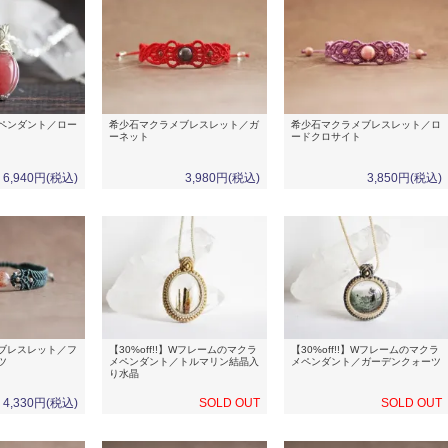
ペンダント／ロー
希少石マクラメブレスレット／ガ
希少石マクラメブレスレット／ロ
ーネット
ードクロサイト
6,940円(税込)
3,980円(税込)
3,850円(税込)
ブレスレット／フ
【30%off!!】Wフレームのマクラ
【30%off!!】Wフレームのマクラ
ツ
メペンダント／トルマリン結晶入
メペンダント／ガーデンクォーツ
り水晶
4,330円(税込)
SOLD OUT
SOLD OUT