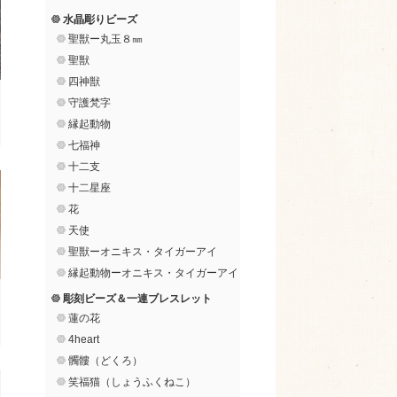
水晶彫りビーズ
聖獣ー丸玉８㎜
聖獣
四神獣
守護梵字
縁起動物
七福神
十二支
十二星座
花
天使
聖獣ーオニキス・タイガーアイ
縁起動物ーオニキス・タイガーアイ
彫刻ビーズ＆一連ブレスレット
蓮の花
4heart
髑髏（どくろ）
笑福猫（しょうふくねこ）