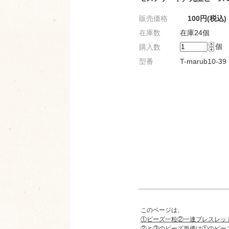
販売価格
100円(税込)
在庫数
在庫24個
個
購入数
型番
T-marub10-39
このページは、
①ビーズ一粒②一連ブレスレッ
②と③のビーズ単価は①のビー