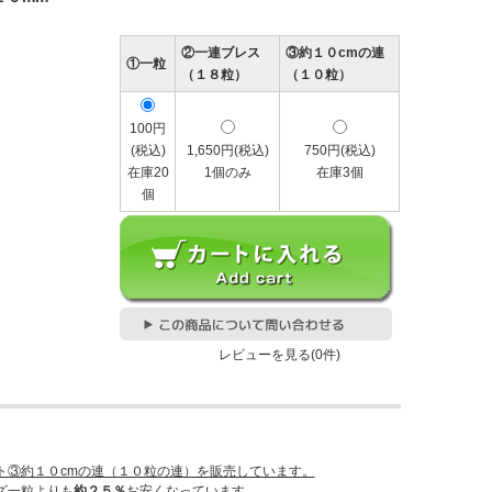
②一連ブレス
③約１０cmの連
①一粒
（１８粒）
（１０粒）
100円
(税込)
1,650円(税込)
750円(税込)
在庫20
1個のみ
在庫3個
個
レビューを見る(0件)
ト③約１０cmの連（１０粒の連）を販売しています。
ズ一粒よりも
約２５％
お安くなっています。