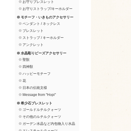
お守りブレスレット
お守りストラップ/キーホルダー
モチーフ・いきものアクセサリー
ペンダント / ネックレス
ブレスレット
ストラップ / キーホルダー
アンクレット
水晶彫りビーズアクセサリー
聖獣
四神獣
ハッピーモチーフ
花
日本の伝統文様
Message from "Hopi"
希少石ブレスレット
ゴールドルチルクォーツ
その他のルチルクォーツ
ガーデン水晶など内包物入り水晶
エレスチャルクォーツ