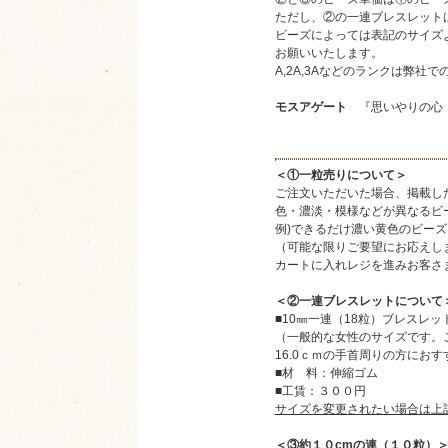
ただし、②の一連ブレスレット
ビーズによっては表記のサイズよ
お願いいたします。
A,2A,3Aなどのランクは弊社
モスアゲート
『思いやりの心・
＜①一粒売りについて＞
ご注文いただいた場合、掲載し
色・濃淡・模様などが異なるビ
例)できるだけ濃い黄色のビー
（可能な限りご要望にお応えし
カートに入れレジを進みお客さ
＜②一連ブレスレットについて
■10㎜一連（18粒）ブレスレッ
（一般的な女性のサイズです。ご
16.0ｃｍの手首周りの方にお
■材 料：伸縮ゴム
■工賃：３００円
サイズを変更されたい場合は上
＜③約１０cmの連（１０粒）