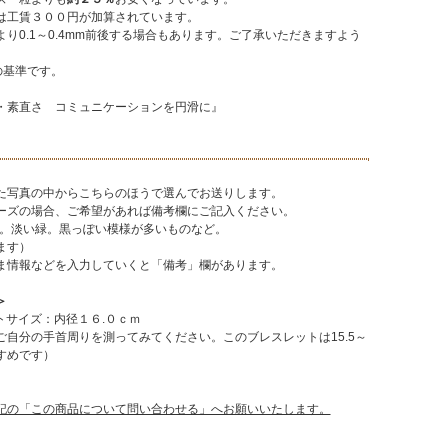
は工賃３００円が加算されています。
り0.1～0.4mm前後する場合もあります。ご了承いただきますよう
での基準です。
素直さ コミュニケーションを円滑に』
た写真の中からこちらのほうで選んでお送りします。
ーズの場合、ご希望があれば備考欄にご記入ください。
ズ。淡い緑。黒っぽい模様が多いものなど。
ます）
ま情報などを入力していくと「備考」欄があります。
＞
トサイズ：内径１６.０ｃｍ
自分の手首周りを測ってみてください。このブレスレットは15.5～
すすめです）
記の「この商品について問い合わせる」へお願いいたします。
＞