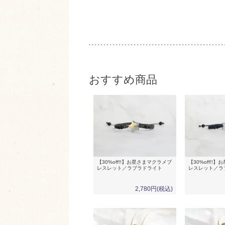
おすすめ商品
【30%off!!】お星さまマクラメブ
【30%off!!
レスレット／ラブラドライト
レスレット／ラ
2,780円(税込)