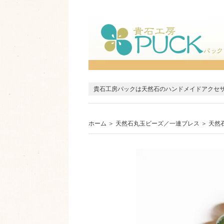
貴石工房パックは天然石のハンドメイドアクセ
ホーム
＞
天然石丸玉ビーズ／一連ブレス
＞
天然