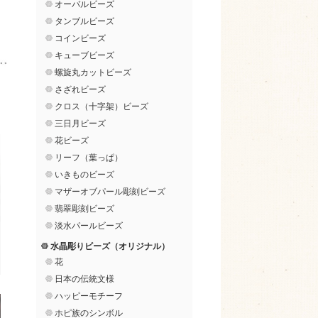
オーバルビーズ
タンブルビーズ
コインビーズ
キューブビーズ
螺旋丸カットビーズ
さざれビーズ
クロス（十字架）ビーズ
三日月ビーズ
花ビーズ
リーフ（葉っぱ）
いきものビーズ
マザーオブパール彫刻ビーズ
翡翠彫刻ビーズ
淡水パールビーズ
水晶彫りビーズ（オリジナル）
花
日本の伝統文様
ハッピーモチーフ
ホピ族のシンボル