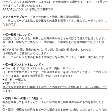
ビーズによっては表記のサイズより0.1～0.4mm前後する場合もあります。ご了承いた
だきますようお願いいたします。
A,2A,3Aなどのランクは弊社での基準です。
アクアオーラブルー
『オーラの癒しと浄化 潜在能力の開花』
※このビーズは水晶に金や銀などの金属を蒸着（イオン化してコーティング）し
たものです。
＜①一粒売りについて＞
ご注文いただいた場合、掲載した写真の中からこちらのほうで選んでお送りします。
色・濃淡・模様などが異なるビーズの場合、ご希望があれば備考欄にご記入くださ
い。
例)できるだけ濃い黄色のビーズ。淡い緑。黒っぽい模様が多いものなど。
（可能な限りご要望にお応えします）
カートに入れレジを進みお客さま情報などを入力していくと「備考」欄があります。
＜②一連ブレスレットについて＞
■10㎜一連（18粒）ブレスレットサイズ：内径１６.０ｃｍ
（一般的な女性のサイズです。ご自分の手首周りを測ってみてください。このブレス
レットは15.5～16.0ｃｍの手首周りの方におすすめです）
■材 料：伸縮ゴム
■工賃：３００円
サイズを変更されたい場合は上記の「この商品について問い合わせる」へお願いいた
します。
＜③約１０cmの連（１０粒）＞
写真は掲載しておりませんが、上記①②の写真と同程度の品質のものをお送りしま
す。
色・濃淡・模様などが異なるビーズの場合はおまかせでお願いいたします。こちらの