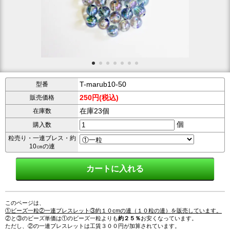
T-marub10-50
型番
250円(税込)
販売価格
在庫23個
在庫数
個
購入数
粒売り・一連ブレス・約
10㎝の連
このページは、
①ビーズ一粒②一連ブレスレット③約１０cmの連（１０粒の連）を販売しています。
②と③のビーズ単価は①のビーズ一粒よりも
約２５％
お安くなっています。
ただし、②の一連ブレスレットは工賃３００円が加算されています。