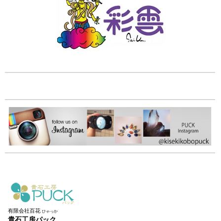
有限会社百花
ひゃっか
貴石工房パック