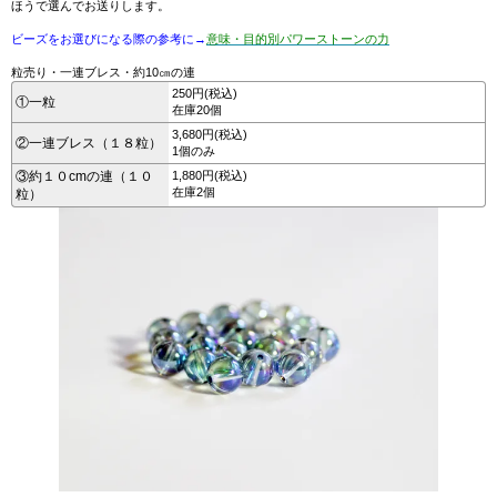
ほうで選んでお送りします。
ビーズをお選びになる際の参考に→
意味・目的別パワーストーンの力
粒売り・一連ブレス・約10㎝の連
250円(税込)
①一粒
在庫20個
3,680円(税込)
②一連ブレス（１８粒）
1個のみ
③約１０cmの連（１０
1,880円(税込)
在庫2個
粒）