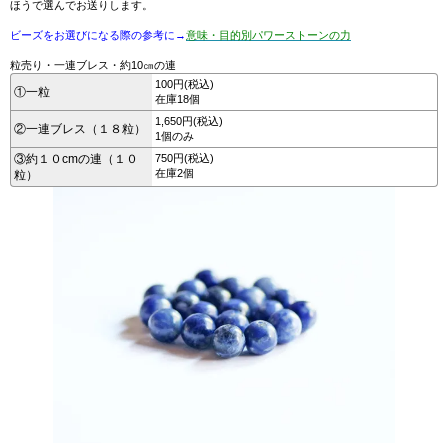
ほうで選んでお送りします。
ビーズをお選びになる際の参考に→
意味・目的別パワーストーンの力
粒売り・一連ブレス・約10㎝の連
100円(税込)
①一粒
在庫18個
1,650円(税込)
②一連ブレス（１８粒）
1個のみ
③約１０cmの連（１０
750円(税込)
在庫2個
粒）