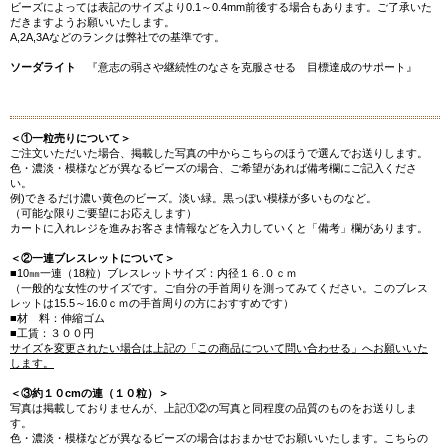
ビーズによっては表記のサイズより0.1～0.4mm前後する場合もあります。ご了承いた
だきますようお願いいたします。
A,2A,3Aなどのランクは弊社での基準です。
ソーダライト
『意志の弱さや継続性のなさを克服させる 目標達成のサポート』
＜①一粒売りについて＞
ご注文いただいた場合、掲載した写真の中からこちらのほうで選んでお送りします。
色・濃淡・模様などが異なるビーズの場合、ご希望があれば備考欄にご記入くださ
い。
例)できるだけ濃い黄色のビーズ。淡い緑。黒っぽい模様が多いものなど。
（可能な限りご要望にお応えします）
カートに入れレジを進みお客さま情報などを入力していくと「備考」欄があります。
＜②一連ブレスレットについて＞
■10㎜一連（18粒）ブレスレットサイズ：内径１６.０ｃｍ
（一般的な女性のサイズです。ご自分の手首周りを測ってみてください。このブレス
レットは15.5～16.0ｃｍの手首周りの方におすすめです）
■材 料：伸縮ゴム
■工賃：３００円
サイズを変更されたい場合は上記の「この商品について問い合わせる」へお願いいた
します。
＜③約１０cmの連（１０粒）＞
写真は掲載しておりませんが、上記①②の写真と同程度の品質のものをお送りしま
す。
色・濃淡・模様などが異なるビーズの場合はおまかせでお願いいたします。こちらの