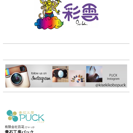
有限会社百花
ひゃっか
貴石工房パック