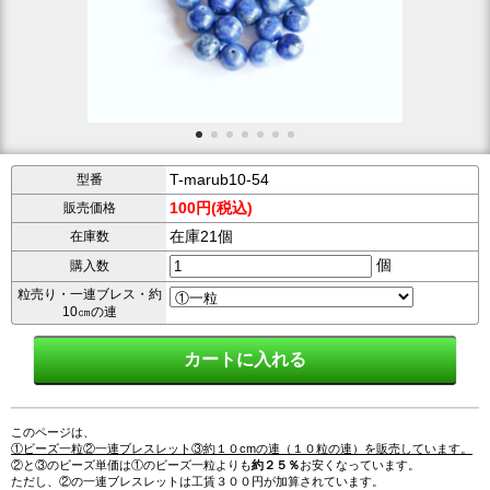
T-marub10-54
型番
100円(税込)
販売価格
在庫21個
在庫数
個
購入数
粒売り・一連ブレス・約
10㎝の連
このページは、
①ビーズ一粒②一連ブレスレット③約１０cmの連（１０粒の連）を販売しています。
②と③のビーズ単価は①のビーズ一粒よりも
約２５％
お安くなっています。
ただし、②の一連ブレスレットは工賃３００円が加算されています。