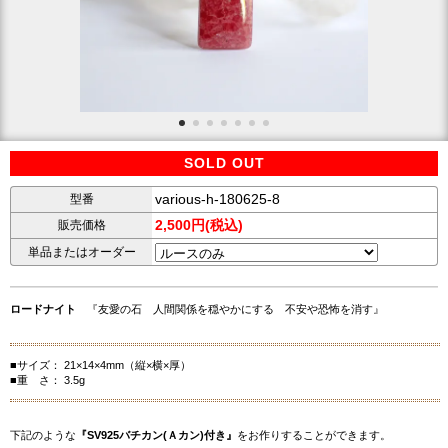
SOLD OUT
various-h-180625-8
型番
2,500円(税込)
販売価格
単品またはオーダー
ロードナイト
『友愛の石 人間関係を穏やかにする 不安や恐怖を消す』
■サイズ： 21×14×4mm（縦×横×厚）
■重 さ： 3.5g
下記のような
『SV925バチカン(Ａカン)付き』
をお作りすることができます。