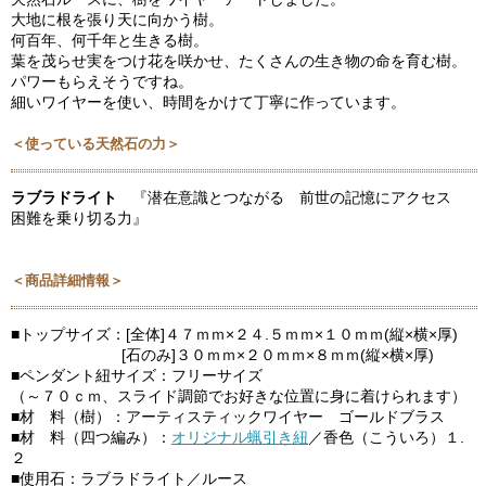
大地に根を張り天に向かう樹。
何百年、何千年と生きる樹。
葉を茂らせ実をつけ花を咲かせ、たくさんの生き物の命を育む樹。
パワーもらえそうですね。
細いワイヤーを使い、時間をかけて丁寧に作っています。
＜使っている天然石の力＞
ラブラドライト
『潜在意識とつながる 前世の記憶にアクセス
困難を乗り切る力』
＜商品詳細情報＞
■トップサイズ：[全体]４７ｍｍ×２４.５ｍｍ×１０ｍｍ(縦×横×厚)
[石のみ]３０ｍｍ×２０ｍｍ×８ｍｍ(縦×横×厚)
■ペンダント紐サイズ：フリーサイズ
（～７０ｃｍ、スライド調節でお好きな位置に身に着けられます）
■材 料（樹）：アーティスティックワイヤー ゴールドブラス
■材 料（四つ編み）：
オリジナル蝋引き紐
／香色（こういろ）１.
２
■使用石：ラブラドライト／ルース