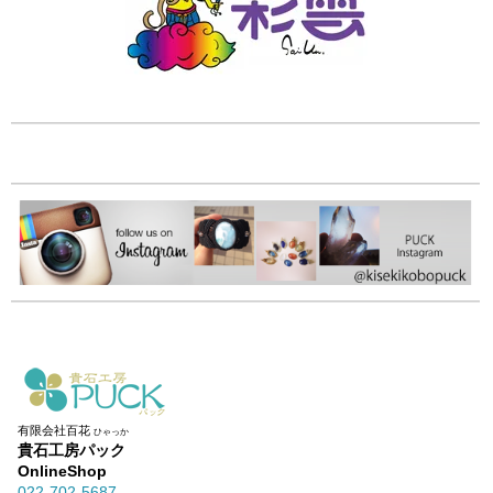
有限会社百花
ひゃっか
貴石工房パック
OnlineShop
022-702-5687