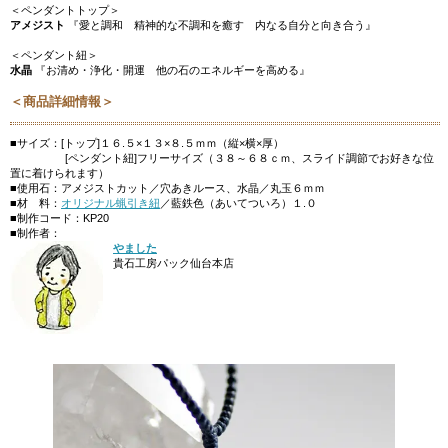
＜ペンダントトップ＞
アメジスト
『愛と調和 精神的な不調和を癒す 内なる自分と向き合う』
＜ペンダント紐＞
水晶
『お清め・浄化・開運 他の石のエネルギーを高める』
＜商品詳細情報＞
■サイズ：[トップ]１６.５×１３×８.５ｍｍ（縦×横×厚）
[ペンダント紐]フリーサイズ（３８～６８ｃｍ、スライド調節でお好きな位
置に着けられます）
■使用石：アメジストカット／穴あきルース、水晶／丸玉６ｍｍ
■材 料：
オリジナル蝋引き紐
／藍鉄色（あいてついろ）１.０
■制作コード：KP20
■制作者：
やました
貴石工房パック仙台本店