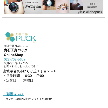
有限会社百花
ひゃっか
貴石工房パック
OnlineShop
022-702-5687
※貴石工房パックの
お問合わせとお伝えください
宮城県名取市ゆりが丘１丁目２－８
・営業時間 10:30～17:00
・定休日 木曜日
・彩雲
さいうん
タンカ(仏画)と彫刻ペンダントの専門店