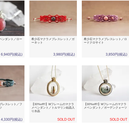
ペンダント／ロー
希少石マクラメブレスレット／ガ
希少石マクラメブレスレット／ロ
ーネット
ードクロサイト
6,940円(税込)
3,980円(税込)
3,850円(税込)
ブレスレット／フ
【30%off!!】Wフレームのマクラ
【30%off!!】Wフレームのマクラ
ツ
メペンダント／トルマリン結晶入
メペンダント／ガーデンクォーツ
り水晶
4,330円(税込)
SOLD OUT
SOLD OUT