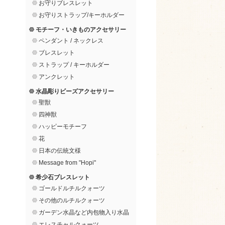
お守りブレスレット
お守りストラップ/キーホルダー
モチーフ・いきものアクセサリー
ペンダント / ネックレス
ブレスレット
ストラップ / キーホルダー
アンクレット
水晶彫りビーズアクセサリー
聖獣
四神獣
ハッピーモチーフ
花
日本の伝統文様
Message from "Hopi"
希少石ブレスレット
ゴールドルチルクォーツ
その他のルチルクォーツ
ガーデン水晶など内包物入り水晶
エレスチャルクォーツ