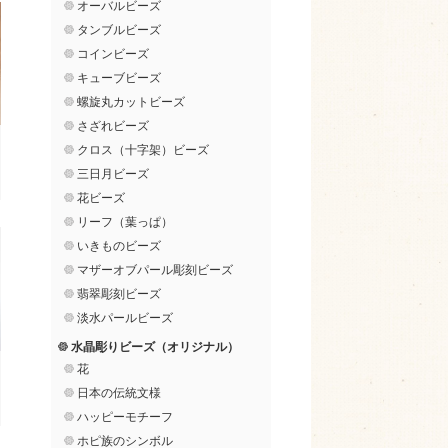
オーバルビーズ
タンブルビーズ
コインビーズ
キューブビーズ
螺旋丸カットビーズ
さざれビーズ
クロス（十字架）ビーズ
三日月ビーズ
花ビーズ
リーフ（葉っぱ）
いきものビーズ
マザーオブパール彫刻ビーズ
翡翠彫刻ビーズ
淡水パールビーズ
水晶彫りビーズ（オリジナル）
花
日本の伝統文様
ハッピーモチーフ
ホピ族のシンボル