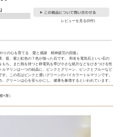
)
レビューを見る(0件)
りの心を育てる 愛と感謝 精神疲労の回復』
青、藍、紫と虹色の７色が揃った石です。 和名を電気石といい石の
をもち、また熱を持つと静電気を帯び小さな紙片などをひきつける性
トルマリンは一つの結晶に、ピンクとグリーン、ピンクとブルーなど
です。この石はピンクと濃いグリーンのバイカラートルマリンです。
め、グリーンは心を安らかにし、健康を象徴するといわれています。
×横×厚）