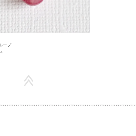
ループ
ス