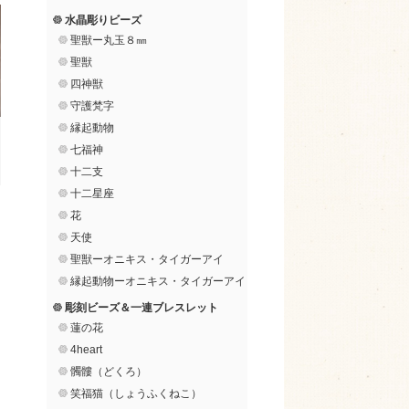
水晶彫りビーズ
聖獣ー丸玉８㎜
聖獣
四神獣
守護梵字
縁起動物
七福神
十二支
十二星座
花
天使
聖獣ーオニキス・タイガーアイ
縁起動物ーオニキス・タイガーアイ
彫刻ビーズ＆一連ブレスレット
蓮の花
4heart
髑髏（どくろ）
笑福猫（しょうふくねこ）