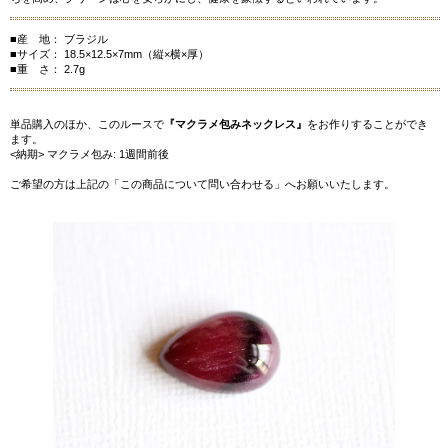
■産 地： ブラジル
■サイズ： 18.5×12.5×7mm（縦×横×厚）
■重 さ： 2.7g
単品購入のほか、このルースで
『マクラメ包みネックレス』
をお作りすることができ
ます。
<納期> マクラメ包み: 1週間前後
ご希望の方は上記の「この商品について問い合わせる」へお願いいたします。