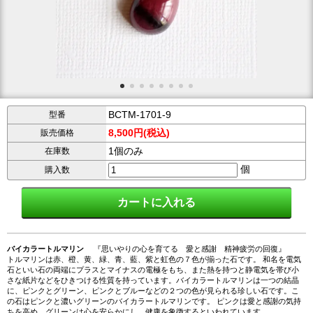
BCTM-1701-9
型番
8,500円(税込)
販売価格
1個のみ
在庫数
個
購入数
バイカラートルマリン
『思いやりの心を育てる 愛と感謝 精神疲労の回復』
トルマリンは赤、橙、黄、緑、青、藍、紫と虹色の７色が揃った石です。 和名を電気
石といい石の両端にプラスとマイナスの電極をもち、また熱を持つと静電気を帯び小
さな紙片などをひきつける性質を持っています。バイカラートルマリンは一つの結晶
に、ピンクとグリーン、ピンクとブルーなどの２つの色が見られる珍しい石です。こ
の石はピンクと濃いグリーンのバイカラートルマリンです。 ピンクは愛と感謝の気持
ちを高め、グリーンは心を安らかにし、健康を象徴するといわれています。