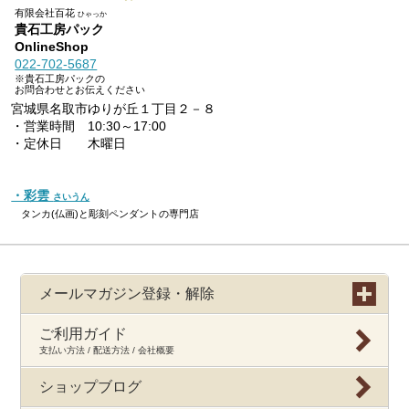
有限会社百花
ひゃっか
貴石工房パック
OnlineShop
022-702-5687
※貴石工房パックの
お問合わせとお伝えください
宮城県名取市ゆりが丘１丁目２－８
・営業時間 10:30～17:00
・定休日 木曜日
・彩雲
さいうん
タンカ(仏画)と彫刻ペンダントの専門店
メールマガジン登録・解除
ご利用ガイド
支払い方法 / 配送方法 / 会社概要
ショップブログ