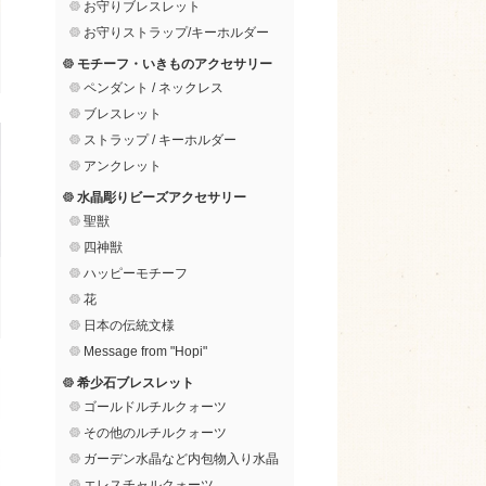
お守りブレスレット
お守りストラップ/キーホルダー
モチーフ・いきものアクセサリー
ペンダント / ネックレス
ブレスレット
ストラップ / キーホルダー
アンクレット
水晶彫りビーズアクセサリー
聖獣
四神獣
ハッピーモチーフ
花
日本の伝統文様
Message from "Hopi"
希少石ブレスレット
ゴールドルチルクォーツ
その他のルチルクォーツ
ガーデン水晶など内包物入り水晶
エレスチャルクォーツ