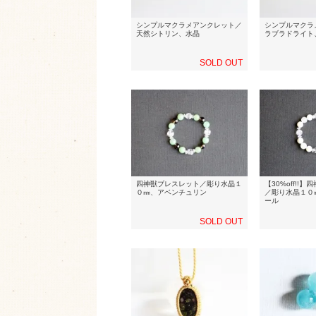
シンプルマクラメアンクレット／
シンプルマクラ
天然シトリン、水晶
ラブラドライト
SOLD OUT
四神獣ブレスレット／彫り水晶１
【30%off!!
０㎜、アベンチュリン
／彫り水晶１０
ール
SOLD OUT