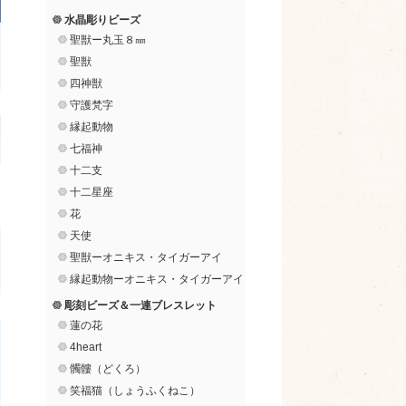
水晶彫りビーズ
聖獣ー丸玉８㎜
聖獣
四神獣
守護梵字
縁起動物
七福神
十二支
十二星座
花
天使
聖獣ーオニキス・タイガーアイ
縁起動物ーオニキス・タイガーアイ
彫刻ビーズ＆一連ブレスレット
蓮の花
4heart
髑髏（どくろ）
笑福猫（しょうふくねこ）