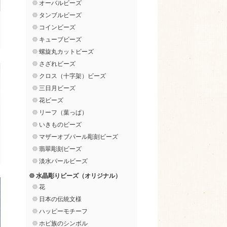
オーバルビーズ
タンブルビーズ
コインビーズ
キューブビーズ
螺旋丸カットビーズ
さざれビーズ
クロス（十字架）ビーズ
三日月ビーズ
花ビーズ
リーフ（葉っぱ）
いきものビーズ
マザーオブパール彫刻ビーズ
翡翠彫刻ビーズ
淡水パールビーズ
水晶彫りビーズ（オリジナル）
花
日本の伝統文様
ハッピーモチーフ
ホピ族のシンボル