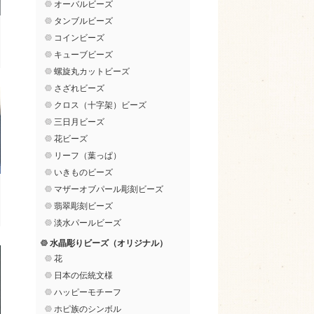
オーバルビーズ
タンブルビーズ
コインビーズ
キューブビーズ
螺旋丸カットビーズ
さざれビーズ
クロス（十字架）ビーズ
三日月ビーズ
花ビーズ
リーフ（葉っぱ）
いきものビーズ
マザーオブパール彫刻ビーズ
翡翠彫刻ビーズ
淡水パールビーズ
水晶彫りビーズ（オリジナル）
花
日本の伝統文様
ハッピーモチーフ
ホピ族のシンボル