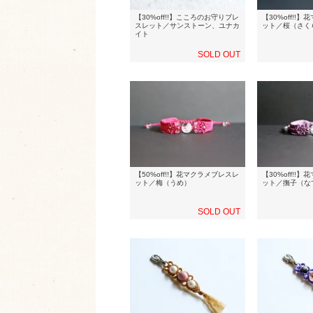
【30%off!!】こころのお守りブレ
【30%off!!
スレット／サンストーン、ユナカ
ット／桜（さく
イト
SOLD OUT
【50%off!!】花マクラメブレスレ
【30%off!!
ット／梅（うめ）
ット／撫子（な
SOLD OUT