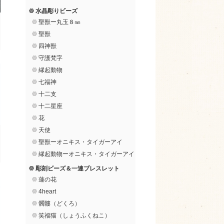
水晶彫りビーズ
聖獣ー丸玉８㎜
聖獣
四神獣
守護梵字
縁起動物
七福神
十二支
十二星座
花
天使
聖獣ーオニキス・タイガーアイ
縁起動物ーオニキス・タイガーアイ
彫刻ビーズ＆一連ブレスレット
蓮の花
4heart
髑髏（どくろ）
笑福猫（しょうふくねこ）