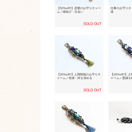
【50%off!!】恋愛のお守りチャー
仕事のお守りチ
ム／縁結び・出会い
成
SOLD OUT
【30%off!!】人間関係のお守りチ
【30%off!!
ャーム／良縁・絆を深める
ャーム／悪縁を
SOLD OUT