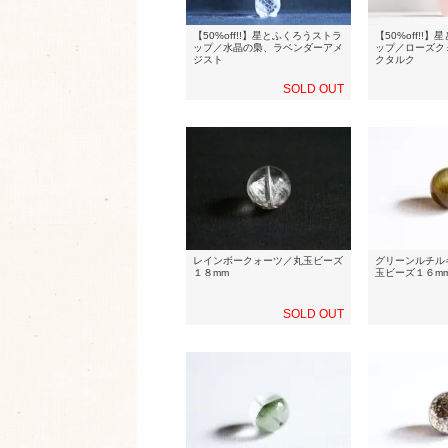
【50%off!!】星とふくろうストラ
【50%off!!
ップ／水晶の梟、ラベンダーアメ
ップ／ローズク
ジスト
クタルク
SOLD OUT
レインボークォーツ／丸玉ビーズ
グリーンルチル
１８mm
玉ビーズ１６m
SOLD OUT