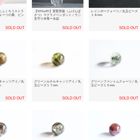
】星とふくろうストラ
【50%off!!】普賢菩薩（ふげんぼ
レインボークォーツ／丸玉ビーズ
ォーツの梟、ピン
さつ）マクラメペンダント／十二
１８mm
支守り本尊ー水晶
SOLD OUT
SOLD OUT
SOLD OUT
キャッツアイ／丸
グリーンルチルキャッツアイ／丸
グリーンファントムクォーツ／丸
m
玉ビーズ１７mm
玉ビーズ１５mm
SOLD OUT
SOLD OUT
SOLD OUT