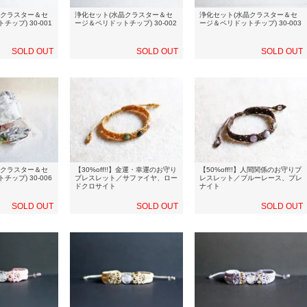
晶クラスター＆セ
浄化セット(水晶クラスター＆セ
浄化セット(水晶クラスター＆セ
ップ) 30-001
ージ＆ペリドットチップ) 30-002
ージ＆ペリドットチップ) 30-003
SOLD OUT
SOLD OUT
SOLD OUT
晶クラスター＆セ
【30%off!!】金運・幸運のお守り
【50%off!!】人間関係のお守りブ
ップ) 30-006
ブレスレット／サファイヤ、ロー
レスレット／ブルーレース、プレ
ドクロサイト
ナイト
SOLD OUT
SOLD OUT
SOLD OUT