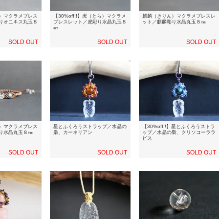
）マクラメブレス
【30%off!!】虎（とら）マクラメ
麒麟（きりん）マクラメブレスレ
りオニキス丸玉８
ブレスレット／虎彫り水晶丸玉８
ット／麒麟彫り水晶丸玉８㎜
㎜
SOLD OUT
SOLD OUT
SOLD OUT
）マクラメブレス
星とふくろうストラップ／水晶の
【30%off!!】星とふくろうストラ
り水晶丸玉８㎜
梟、カーネリアン
ップ／水晶の梟、クリソコーララ
ピス
SOLD OUT
SOLD OUT
SOLD OUT