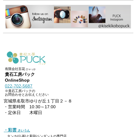
有限会社百花
ひゃっか
貴石工房パック
OnlineShop
022-702-5687
※貴石工房パックの
お問合わせとお伝えください
宮城県名取市ゆりが丘１丁目２－８
・営業時間 10:30～17:00
・定休日 木曜日
・彩雲
さいうん
タンカ(仏画)と彫刻ペンダントの専門店