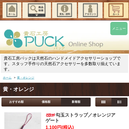
メニュー
貴石工房パックは天然石のハンドメイドアクセサリーショップで
す。スタッフ手作りの天然石アクセサリーを多数取り揃えていま
す。
ホーム
>
黄・オレンジ
黄・オレンジ
おすすめ順
価格順
新着順
勾玉ストラップ／オレンジア
ゲート
1,100円(税込)